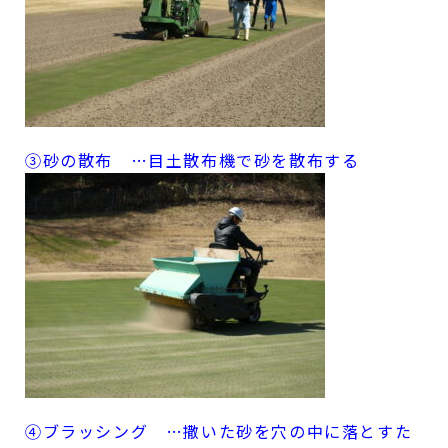
③砂の散布 …目土散布機で砂を散布する
④ブラッシング …撒いた砂を穴の中に落と
すた