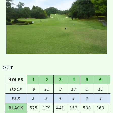
OUT
HOLES
1
2
3
4
5
6
HDCP
9
15
3
17
5
11
PAR
5
3
4
4
5
4
BLACK
575
179
441
362
538
363
4