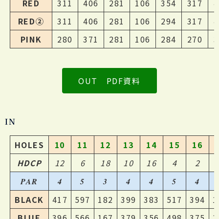
RED
311
406
281
106
354
317
4
RED②
311
406
281
106
294
317
4
PINK
280
371
281
106
284
270
3
OUT PDF資料
IN
HOLES
10
11
12
13
14
15
16
HDCP
12
6
18
10
16
4
2
PAR
4
5
3
4
4
5
4
BLACK
417
597
182
399
383
517
394
1
BLUE
396
566
167
379
356
498
375
1