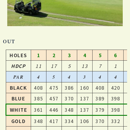
OUT
HOLES
1
2
3
4
5
6
HDCP
11
17
5
13
7
1
PAR
4
5
4
3
4
4
BLACK
408
475
386
160
408
420
5
BLUE
385
457
370
137
389
398
5
WHITE
361
446
348
137
379
398
5
GOLD
348
417
334
106
370
332
4