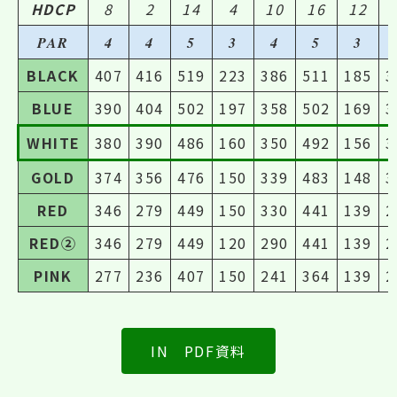
HDCP
8
2
14
4
10
16
12
PAR
4
4
5
3
4
5
3
BLACK
407
416
519
223
386
511
185
3
BLUE
390
404
502
197
358
502
169
3
WHITE
380
390
486
160
350
492
156
3
GOLD
374
356
476
150
339
483
148
3
RED
346
279
449
150
330
441
139
2
RED②
346
279
449
120
290
441
139
2
PINK
277
236
407
150
241
364
139
2
IN PDF資料