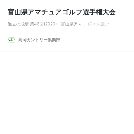
富山県アマチュアゴルフ選手権大会
富
過去の成績 第46回(2020) 富山県アマ …
続きを読む
山
県
高岡カントリー倶楽部
ア
マ
チ
ュ
ア
ゴ
ル
フ
選
手
権
大
会