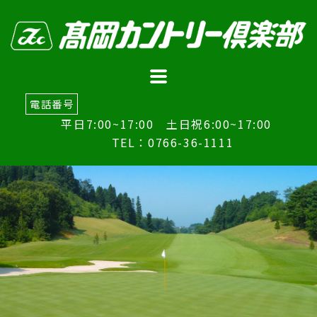
コ
ン
テ
ン
ツ
へ
電話番号
ス
平日7:00~17:00 土日祝6:00~17:00
キ
TEL：0766-36-1111
ッ
プ